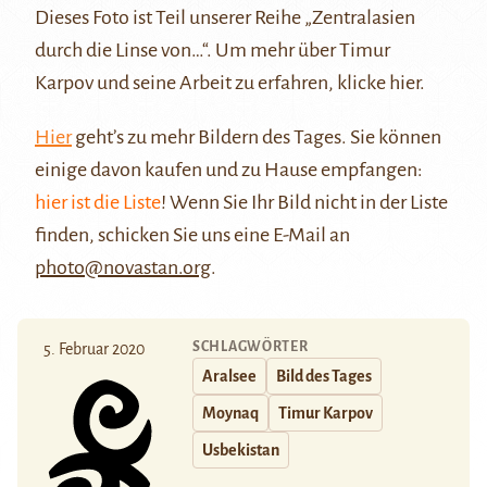
Dieses Foto ist Teil unserer Reihe
„Zentralasien
durch die Linse von…“
. Um mehr über Timur
Karpov und seine Arbeit zu erfahren, klicke
hier
.
Hier
geht’s zu mehr Bildern des Tages. Sie können
einige davon kaufen und zu Hause empfangen:
hier ist die Liste
! Wenn Sie Ihr Bild nicht in der Liste
finden, schicken Sie uns eine E-Mail an
photo@novastan.org
.
SCHLAGWÖRTER
5. Februar 2020
Aralsee
Bild des Tages
Moynaq
Timur Karpov
Usbekistan