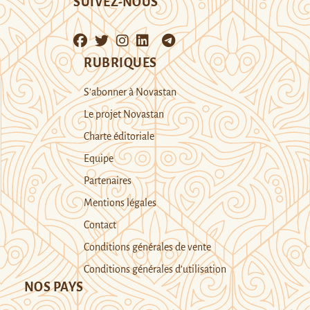
SUIVEZ-NOUS
RUBRIQUES
S’abonner à Novastan
Le projet Novastan
Charte éditoriale
Equipe
Partenaires
Mentions légales
Contact
Conditions générales de vente
Conditions générales d’utilisation
NOS PAYS