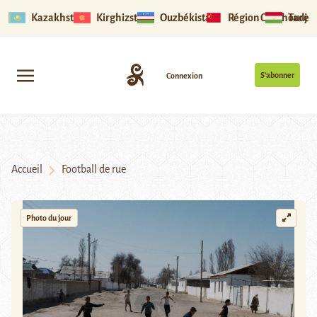
Kazakhstan
Kirghizstan
Ouzbékistan
Région Ouïghoure
Tadjik
S’abonner
Connexion
Accueil
Football de rue
Photo du jour