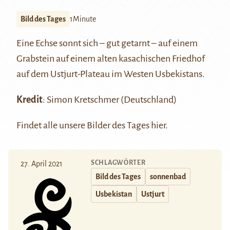
Bild des Tages
1Minute
Eine Echse sonnt sich – gut getarnt – auf einem
Grabstein auf einem alten kasachischen Friedhof
auf dem
Ustjurt
-Plateau im Westen Usbekistans.
Kredit
:
Simon Kretschmer
(Deutschland)
Findet alle unsere Bilder des Tages
hier
.
SCHLAGWÖRTER
27. April 2021
Bild des Tages
sonnenbad
Usbekistan
Ustjurt