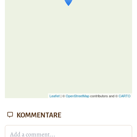
Wenn du dies siehst, nachdem deine
Seite vollständig geladen wurde,
fehlen leafletJS-Dateien.
Leaflet
| ©
OpenStreetMap
contributors and ©
CARTO
KOMMENTARE