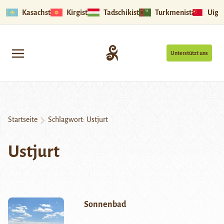
Kasachstan
Kirgistan
Tadschikistan
Turkmenistan
Uigu
Unterstützt uns
Startseite
Schlagwort:
Ustjurt
Ustjurt
Sonnenbad