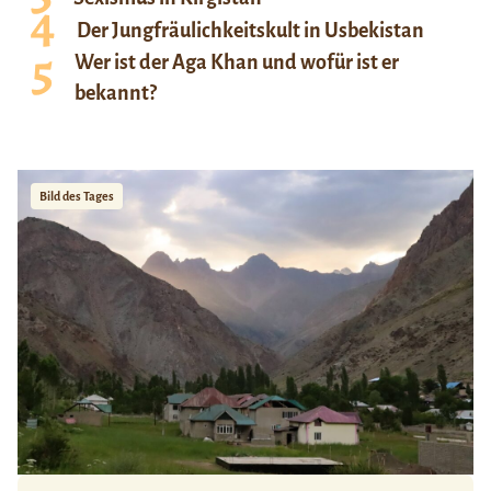
Der Jungfräulichkeitskult in Usbekistan
Wer ist der Aga Khan und wofür ist er
bekannt?
Bild des Tages