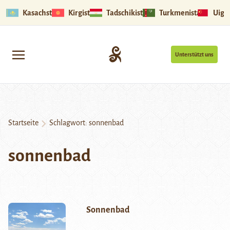
Kasachstan
Kirgistan
Tadschikistan
Turkmenistan
Uigu
Unterstützt uns
Startseite
Schlagwort:
sonnenbad
sonnenbad
Sonnenbad