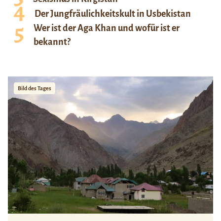
Der Jungfräulichkeitskult in Usbekistan
Wer ist der Aga Khan und wofür ist er
bekannt?
Bild des Tages