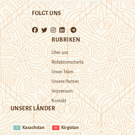
FOLGT UNS
RUBRIKEN
Über uns
Redaktionscharta
Unser Team
Unsere Partner
Impressum
Kontakt
UNSERE LÄNDER
Kasachstan
Kirgistan