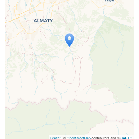
Travelers' Map wird geladen …
Wenn du dies siehst, nachdem deine
Seite vollständig geladen wurde,
fehlen leafletJS-Dateien.
Leaflet
| ©
OpenStreetMap
contributors and ©
CARTO