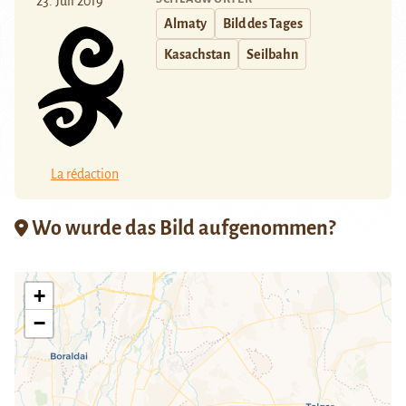
23. Juli 2019
Almaty
Bild des Tages
Kasachstan
Seilbahn
La rédaction
Wo wurde das Bild aufgenommen?
+
−