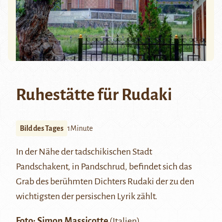
Ruhestätte für Rudaki
Bild des Tages
1Minute
In der Nähe der tadschikischen Stadt
Pandschakent
, in Pandschrud, befindet sich das
Grab des berühmten Dichters
Rudaki
der zu den
wichtigsten der persischen Lyrik zählt.
Foto: Simon Massicotte
(Italien)