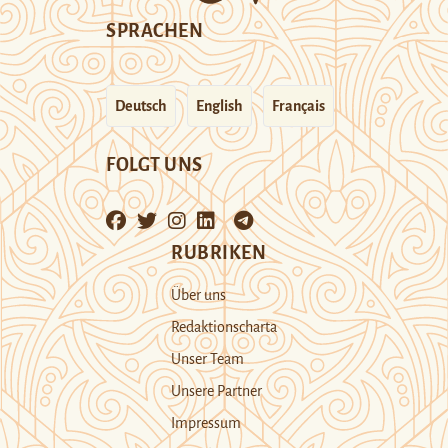
SPRACHEN
Deutsch
English
Français
FOLGT UNS
RUBRIKEN
Über uns
Redaktionscharta
Unser Team
Unsere Partner
Impressum