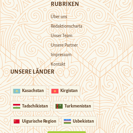
RUBRIKEN
Über uns
Redaktionscharta
Unser Team
Unsere Partner
Impressum
Kontakt
UNSERE LÄNDER
Kasachstan
Kirgistan
Tadschikistan
Turkmenistan
Uigurische Region
Usbekistan