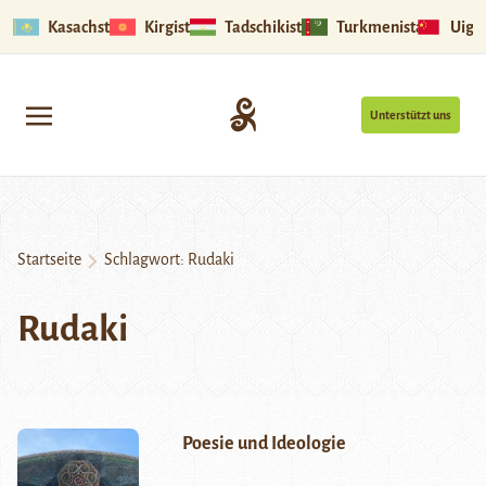
Kasachstan
Kirgistan
Tadschikistan
Turkmenistan
Uigu
Unterstützt uns
Startseite
Schlagwort:
Rudaki
Rudaki
Poesie und Ideologie