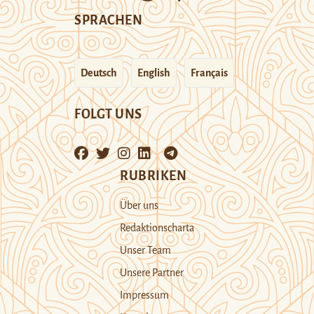
SPRACHEN
Deutsch
English
Français
FOLGT UNS
RUBRIKEN
Über uns
Redaktionscharta
Unser Team
Unsere Partner
Impressum