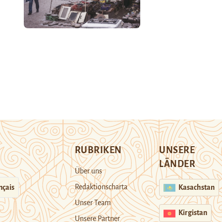
RUBRIKEN
UNSERE
LÄNDER
Über uns
Redaktionscharta
nçais
Kasachstan
Unser Team
Kirgistan
Unsere Partner