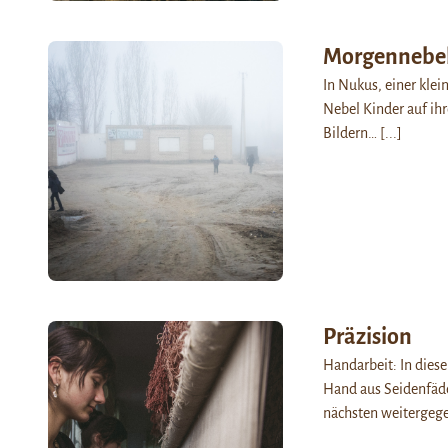
Morgennebe
In Nukus, einer kle
Nebel Kinder auf ihr
Bildern…
[...]
Präzision
Handarbeit: In dies
Hand aus Seidenfäde
nächsten weitergeg