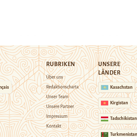
RUBRIKEN
UNSERE
LÄNDER
Über uns
Redaktionscharta
nçais
Kasachstan
Unser Team
Kirgistan
Unsere Partner
Impressum
Tadschikistan
Kontakt
Turkmenista