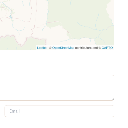
Leaflet
| ©
OpenStreetMap
contributors and ©
CARTO