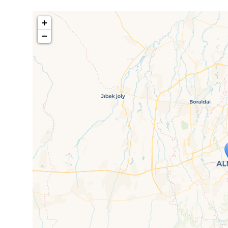
+
−
Travelers' Ma
Wenn du dies siehst, nachdem dei
fehlen leaf