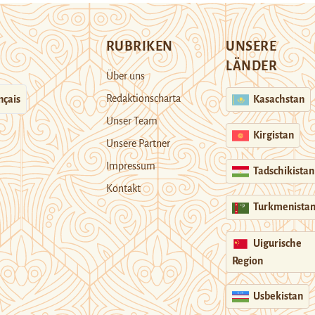
RUBRIKEN
UNSERE
LÄNDER
Über uns
Redaktionscharta
nçais
Kasachstan
Unser Team
Kirgistan
Unsere Partner
Impressum
Tadschikistan
Kontakt
Turkmenista
Uigurische
Region
Usbekistan