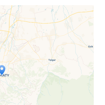
p wird geladen …
ne Seite vollständig geladen wurde,
letJS-Dateien.