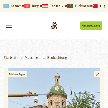
Kasachstan
Kirgistan
Tadschikistan
Turkmenistan
Uigu
Unterstützt uns
Startseite
Moschee unter Beobachtung
Bild des Tages