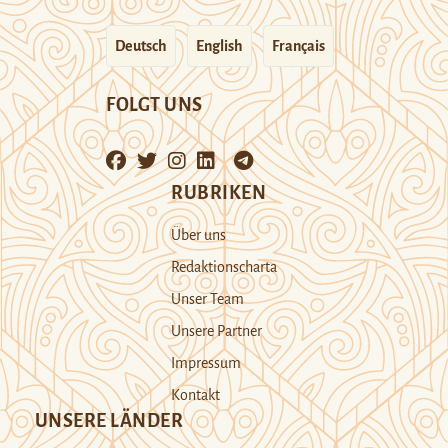
Deutsch
English
Français
FOLGT UNS
RUBRIKEN
Über uns
Redaktionscharta
Unser Team
Unsere Partner
Impressum
Kontakt
UNSERE LÄNDER