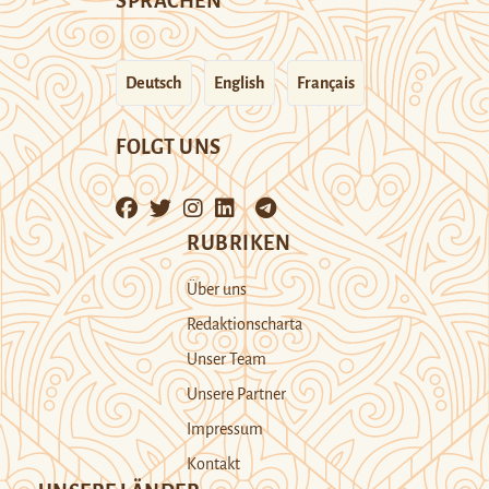
SPRACHEN
Deutsch
English
Français
FOLGT UNS
RUBRIKEN
Über uns
Redaktionscharta
Unser Team
Unsere Partner
Impressum
Kontakt