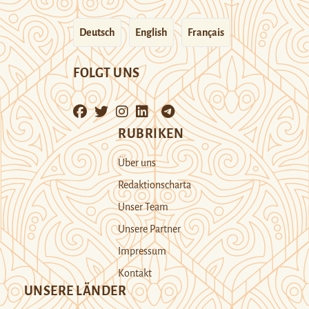
Deutsch
English
Français
FOLGT UNS
RUBRIKEN
Über uns
Redaktionscharta
Unser Team
Unsere Partner
Impressum
Kontakt
UNSERE LÄNDER