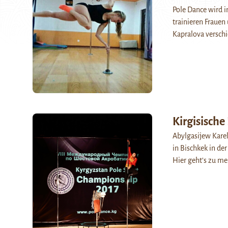
Pole Dance wird i
trainieren Frauen
Kapralova versch
Kirgisische
Abylgasijew Kare
in Bischkek in de
Hier geht’s zu me