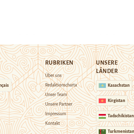
RUBRIKEN
UNSERE
LÄNDER
Über uns
Redaktionscharta
nçais
Kasachstan
Unser Team
Kirgistan
Unsere Partner
Impressum
Tadschikistan
Kontakt
Turkmenista