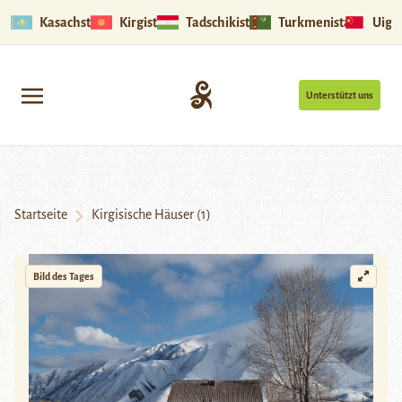
Kasachstan
Kirgistan
Tadschikistan
Turkmenistan
Uigu
Unterstützt uns
Startseite
Kirgisische Häuser (1)
Bild des Tages