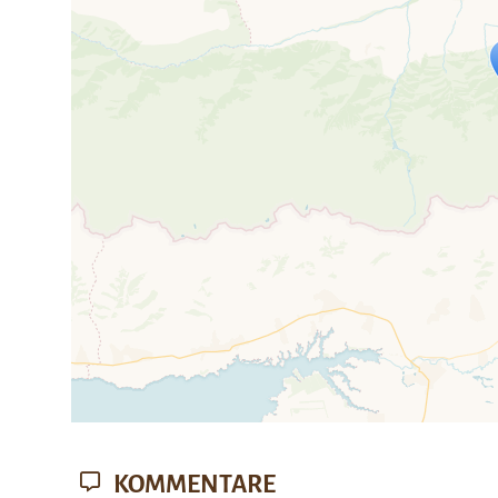
Travelers' Ma
Wenn du dies siehst, nachdem dei
fehlen leaf
KOMMENTARE