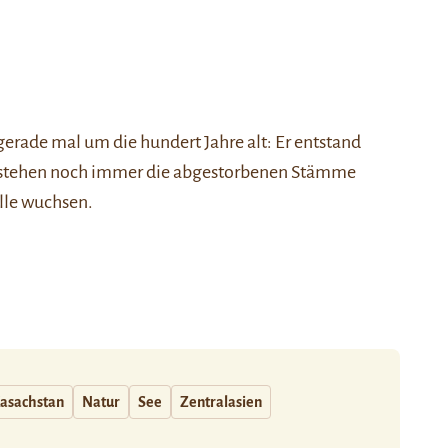
gerade mal um die hundert Jahre alt: Er entstand
ees stehen noch immer die abgestorbenen Stämme
lle wuchsen.
asachstan
Natur
See
Zentralasien