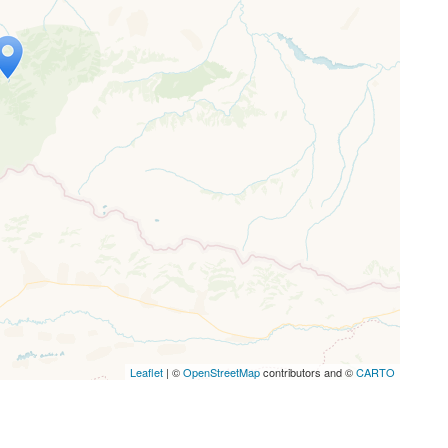
p wird geladen …
ne Seite vollständig geladen wurde,
letJS-Dateien.
Leaflet
| ©
OpenStreetMap
contributors and ©
CARTO