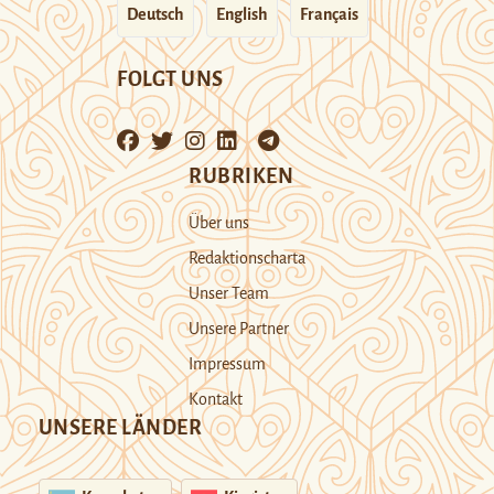
Deutsch
English
Français
FOLGT UNS
RUBRIKEN
Über uns
Redaktionscharta
Unser Team
Unsere Partner
Impressum
Kontakt
UNSERE LÄNDER