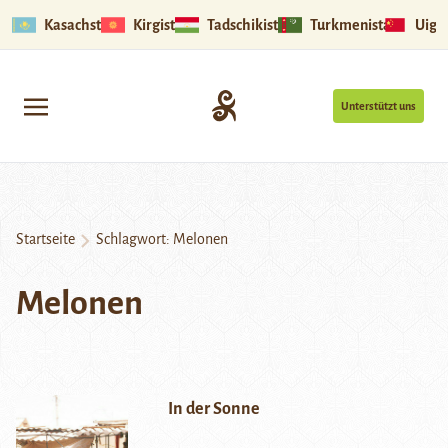
Kasachstan
Kirgistan
Tadschikistan
Turkmenistan
Uigu
Unterstützt uns
Startseite
Schlagwort:
Melonen
Melonen
In der Sonne