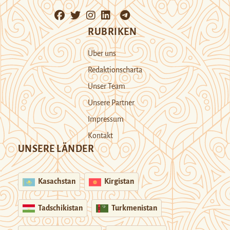
RUBRIKEN
Über uns
Redaktionscharta
Unser Team
Unsere Partner
Impressum
Kontakt
UNSERE LÄNDER
Kasachstan
Kirgistan
Tadschikistan
Turkmenistan