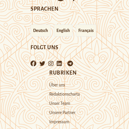
SPRACHEN
Deutsch
English
Français
FOLGT UNS
RUBRIKEN
Über uns
Redaktionscharta
Unser Team
Unsere Partner
Impressum