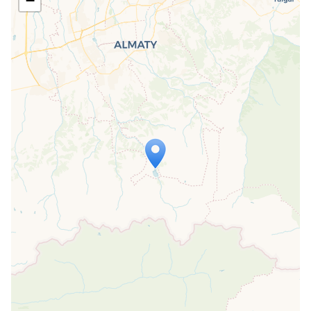
−
Travelers' Map wird geladen …
Wenn du dies siehst, nachdem deine
Seite vollständig geladen wurde,
fehlen leafletJS-Dateien.