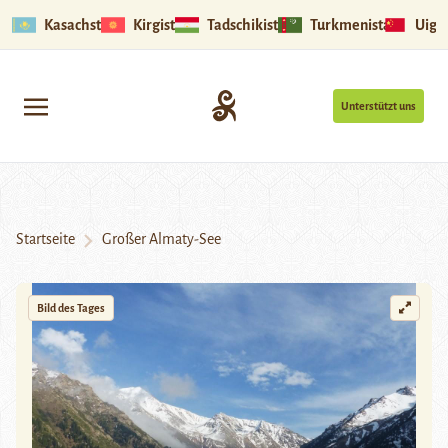
Kasachstan
Kirgistan
Tadschikistan
Turkmenistan
Uigu
Unterstützt uns
Startseite
Großer Almaty-See
Bild des Tages