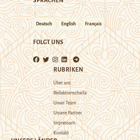
SPRACHEN
Deutsch
English
Français
FOLGT UNS
RUBRIKEN
Über uns
Redaktionscharta
Unser Team
Unsere Partner
Impressum
Kontakt