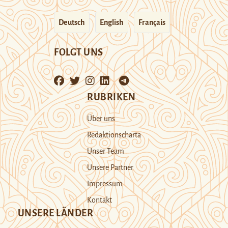
Deutsch
English
Français
FOLGT UNS
RUBRIKEN
Über uns
Redaktionscharta
Unser Team
Unsere Partner
Impressum
Kontakt
UNSERE LÄNDER