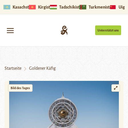
Kasachstan
Kirgistan
Tadschikistan
Turkmenistan
Uigu
Unterstützt uns
Startseite
Goldener Käfig
Bild des Tages