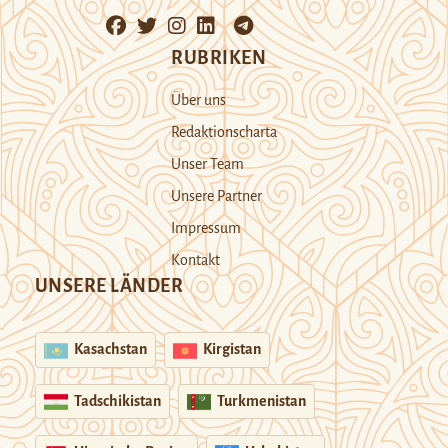
RUBRIKEN
Über uns
Redaktionscharta
Unser Team
Unsere Partner
Impressum
Kontakt
UNSERE LÄNDER
Kasachstan
Kirgistan
Tadschikistan
Turkmenistan