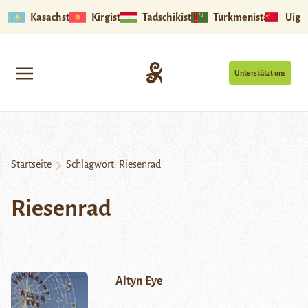
Kasachstan
Kirgistan
Tadschikistan
Turkmenistan
Uigu
Unterstützt uns
Startseite
Schlagwort:
Riesenrad
Riesenrad
Altyn Eye