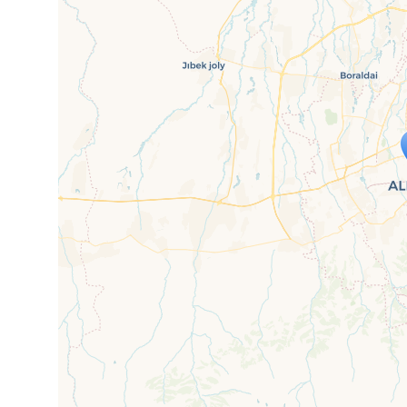
Travelers' Ma
Wenn du dies siehst, nachdem dei
fehlen leaf