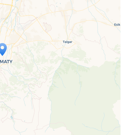
p wird geladen …
ne Seite vollständig geladen wurde,
letJS-Dateien.