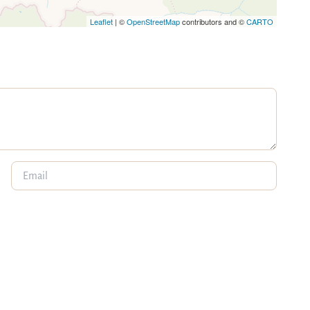
Leaflet
| ©
OpenStreetMap
contributors and ©
CARTO