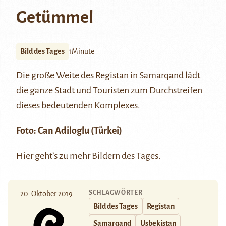
Getümmel
Bild des Tages
1Minute
Die große Weite des Registan in
Samarqand
lädt
die ganze Stadt und Touristen zum Durchstreifen
dieses bedeutenden Komplexes.
Foto:
Can Adiloglu
(Türkei)
Hier
geht’s zu mehr Bildern des Tages.
SCHLAGWÖRTER
20. Oktober 2019
Bild des Tages
Registan
Samarqand
Usbekistan