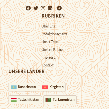
RUBRIKEN
Über uns
Redaktionscharta
Unser Team
Unsere Partner
Impressum
Kontakt
UNSERE LÄNDER
Kasachstan
Kirgistan
Tadschikistan
Turkmenistan