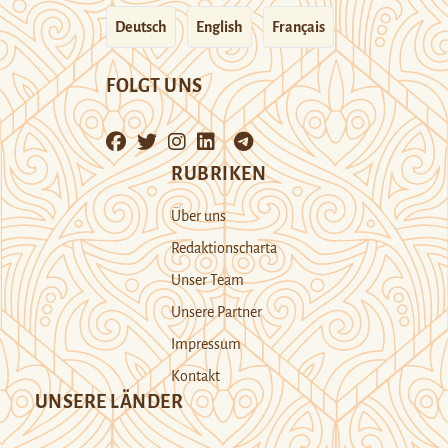
Deutsch
English
Français
FOLGT UNS
RUBRIKEN
Über uns
Redaktionscharta
Unser Team
Unsere Partner
Impressum
Kontakt
UNSERE LÄNDER