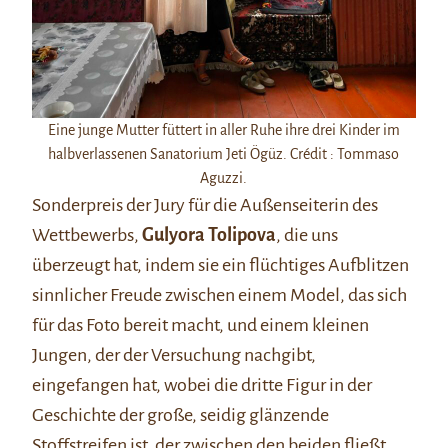
Eine junge Mutter füttert in aller Ruhe ihre drei Kinder im
halbverlassenen Sanatorium Jeti Ögüz. Crédit : Tommaso
Aguzzi.
Sonderpreis der Jury für die Außenseiterin des
Wettbewerbs,
Gulyora Tolipova
, die uns
überzeugt hat, indem sie ein flüchtiges Aufblitzen
sinnlicher Freude zwischen einem Model, das sich
für das Foto bereit macht, und einem kleinen
Jungen, der der Versuchung nachgibt,
eingefangen hat, wobei die dritte Figur in der
Geschichte der große, seidig glänzende
Stoffstreifen ist, der zwischen den beiden fließt.