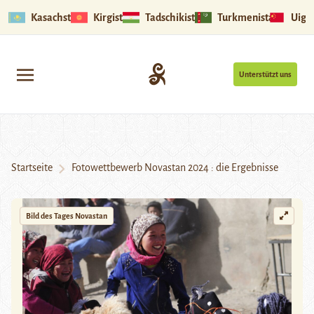
Kasachstan
Kirgistan
Tadschikistan
Turkmenistan
Uigu
Unterstützt uns
Startseite
Fotowettbewerb Novastan 2024 : die Ergebnisse
Bild des Tages
Novastan