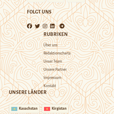
FOLGT UNS
RUBRIKEN
Über uns
Redaktionscharta
Unser Team
Unsere Partner
Impressum
Kontakt
UNSERE LÄNDER
Kasachstan
Kirgistan