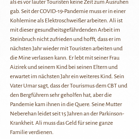
als es vor lauter Touristen keine Zeit zum Ausruhen
gab. Seit der COVID-19-Pandemie muss er in einer
Kohlemine als Elektroschweißer arbeiten. Ali ist
mit dieser gesundheitsgefährdenden Arbeit im
Steinbruch nicht zufrieden und hofft, dass er im
nächsten Jahr wieder mit Touristen arbeiten und
die Mine verlassen kann. Er lebt mit seiner Frau
Aizirek und seinem Kind bei seinen Eltern und
erwartet im nächsten Jahr ein weiteres Kind. Sein
Vater Umar sagt, dass der Tourismus dem CBT und
den Bergführern sehr geholfen hat, aber die
Pandemie kam ihnen in die Quere. Seine Mutter
Neberehan leidet seit 15 Jahren an der Parkinson-
Krankheit. Ali muss das Geld für seine ganze
Familie verdienen.