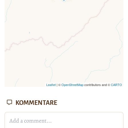
Seite vollständig geladen wurde,
fehlen leafletJS-Dateien.
Leaflet
| ©
OpenStreetMap
contributors and ©
CARTO
KOMMENTARE