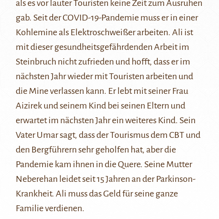
als es vor lauter Touristen keine Zeit zum Ausruhen
gab. Seit der COVID-19-Pandemie muss er in einer
Kohlemine als Elektroschweißer arbeiten. Ali ist
mit dieser gesundheitsgefährdenden Arbeit im
Steinbruch nicht zufrieden und hofft, dass er im
nächsten Jahr wieder mit Touristen arbeiten und
die Mine verlassen kann. Er lebt mit seiner Frau
Aizirek und seinem Kind bei seinen Eltern und
erwartet im nächsten Jahr ein weiteres Kind. Sein
Vater Umar sagt, dass der Tourismus dem CBT und
den Bergführern sehr geholfen hat, aber die
Pandemie kam ihnen in die Quere. Seine Mutter
Neberehan leidet seit 15 Jahren an der Parkinson-
Krankheit. Ali muss das Geld für seine ganze
Familie verdienen.