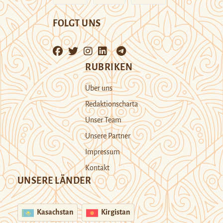
FOLGT UNS
RUBRIKEN
Über uns
Redaktionscharta
Unser Team
Unsere Partner
Impressum
Kontakt
UNSERE LÄNDER
Kasachstan
Kirgistan