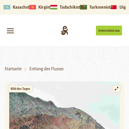
Kasachstan
Kirgistan
Tadschikistan
Turkmenistan
Uigu
Unterstützt uns
Startseite
Entlang des Flusses
Bild des Tages