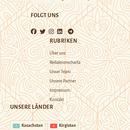
FOLGT UNS
RUBRIKEN
Über uns
Redaktionscharta
Unser Team
Unsere Partner
Impressum
Kontakt
UNSERE LÄNDER
Kasachstan
Kirgistan