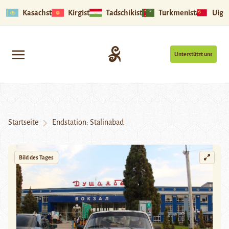
Kasachstan
Kirgistan
Tadschikistan
Turkmenistan
Uigu
Unterstützt uns
Startseite
Endstation: Stalinabad
Bild des Tages