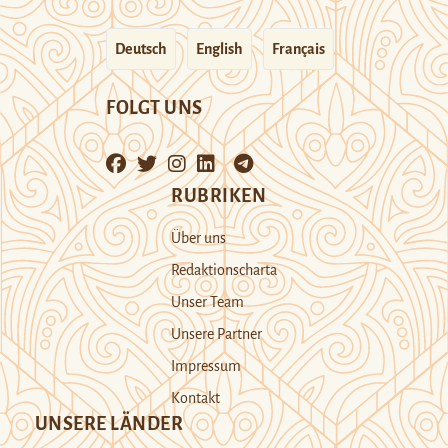
Deutsch
English
Français
FOLGT UNS
RUBRIKEN
Über uns
Redaktionscharta
Unser Team
Unsere Partner
Impressum
Kontakt
UNSERE LÄNDER