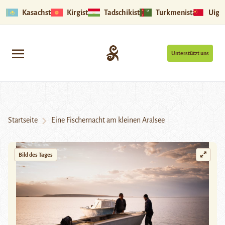
Kasachstan
Kirgistan
Tadschikistan
Turkmenistan
Uigu
Unterstützt uns
Startseite
Eine Fischernacht am kleinen Aralsee
Bild des Tages