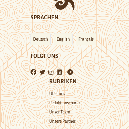
SPRACHEN
Deutsch
English
Français
FOLGT UNS
RUBRIKEN
Über uns
Redaktionscharta
Unser Team
Unsere Partner