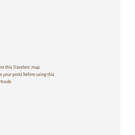
r this Travelers' map.
 your posts before using this
rtcode.