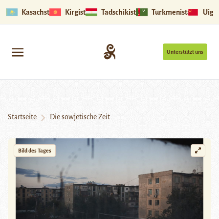
Kasachstan
Kirgistan
Tadschikistan
Turkmenistan
Uigu
Unterstützt uns
Startseite
Die sowjetische Zeit
Bild des Tages