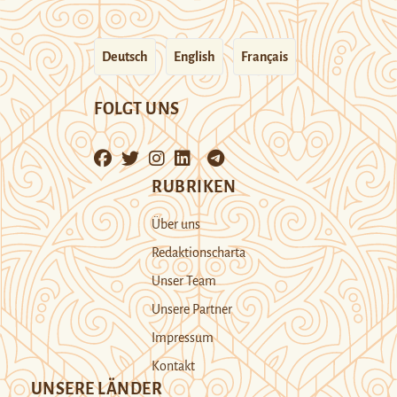
Deutsch
English
Français
FOLGT UNS
RUBRIKEN
Über uns
Redaktionscharta
Unser Team
Unsere Partner
Impressum
Kontakt
UNSERE LÄNDER