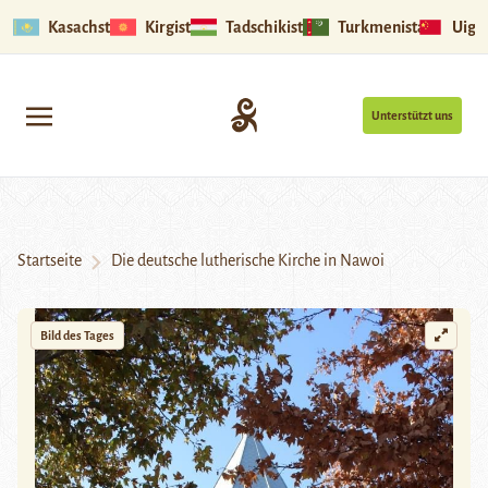
Kasachstan
Kirgistan
Tadschikistan
Turkmenistan
Uigu
Unterstützt uns
Startseite
Die deutsche lutherische Kirche in Nawoi
Bild des Tages