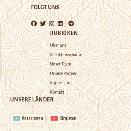
FOLGT UNS
RUBRIKEN
Über uns
Redaktionscharta
Unser Team
Unsere Partner
Impressum
Kontakt
UNSERE LÄNDER
Kasachstan
Kirgistan