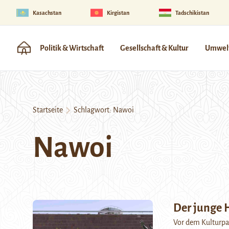
Kasachstan
Kirgistan
Tadschikistan
Politik & Wirtschaft
Gesellschaft & Kultur
Umwelt
Startseite
Schlagwort:
Nawoi
Nawoi
Der junge 
Vor dem Kulturpal