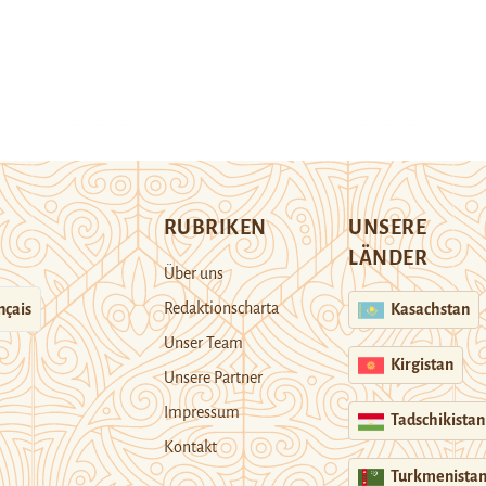
RUBRIKEN
UNSERE
LÄNDER
Über uns
Redaktionscharta
nçais
Kasachstan
Unser Team
Kirgistan
Unsere Partner
Impressum
Tadschikistan
Kontakt
Turkmenista