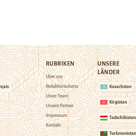
RUBRIKEN
UNSERE
LÄNDER
Über uns
Redaktionscharta
nçais
Kasachstan
Unser Team
Kirgistan
Unsere Partner
Impressum
Tadschikistan
Kontakt
Turkmenista