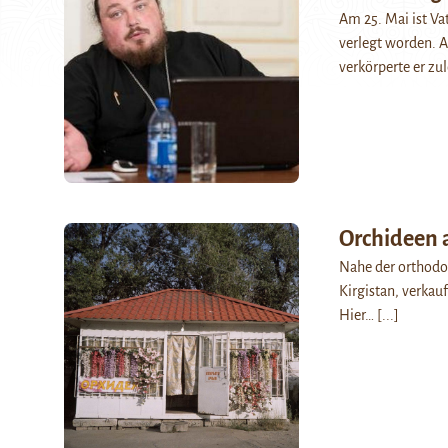
Am 25. Mai ist Va
verlegt worden. A
verkörperte er zu
Orchideen 
Nahe der orthodox
Kirgistan, verkau
Hier…
[...]