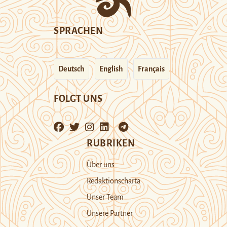
SPRACHEN
Deutsch
English
Français
FOLGT UNS
RUBRIKEN
Über uns
Redaktionscharta
Unser Team
Unsere Partner