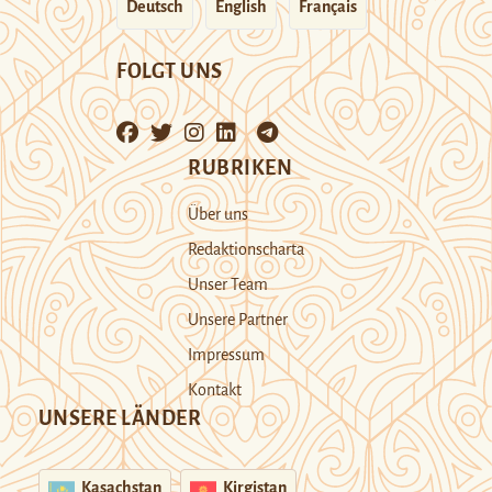
Deutsch
English
Français
FOLGT UNS
RUBRIKEN
Über uns
Redaktionscharta
Unser Team
Unsere Partner
Impressum
Kontakt
UNSERE LÄNDER
Kasachstan
Kirgistan