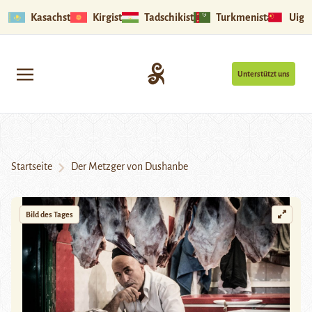
Kasachstan
Kirgistan
Tadschikistan
Turkmenistan
Uigu
Unterstützt uns
Startseite
Der Metzger von Dushanbe
Bild des Tages