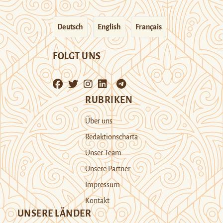
Deutsch
English
Français
FOLGT UNS
RUBRIKEN
Über uns
Redaktionscharta
Unser Team
Unsere Partner
Impressum
Kontakt
UNSERE LÄNDER