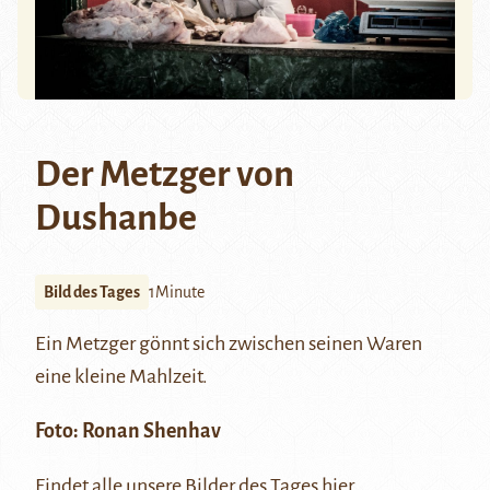
Der Metzger von
Dushanbe
Bild des Tages
1Minute
Ein Metzger gönnt sich zwischen seinen Waren
eine kleine Mahlzeit.
Foto:
Ronan Shenhav
Findet alle unsere Bilder des Tages
hier
.