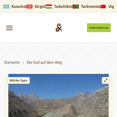
Kasachstan
Kirgistan
Tadschikistan
Turkmenistan
Uigu
Unterstützt uns
Startseite
Der Esel auf dem Weg
Bild des Tages