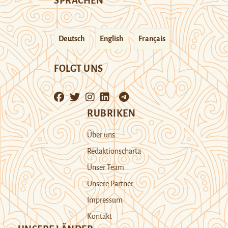
SPRACHEN
Deutsch
English
Français
FOLGT UNS
RUBRIKEN
Über uns
Redaktionscharta
Unser Team
Unsere Partner
Impressum
Kontakt