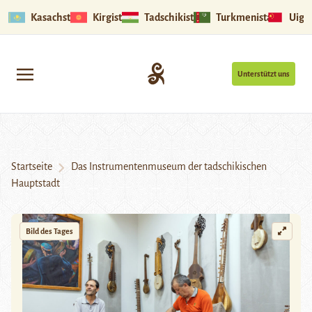
Kasachstan
Kirgistan
Tadschikistan
Turkmenistan
Uigu
Unterstützt uns
Startseite
Das Instrumentenmuseum der tadschikischen
Hauptstadt
Bild des Tages