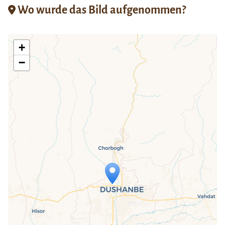
Wo wurde das Bild aufgenommen?
+
−
Travelers' Map wird geladen …
Wenn du dies siehst, nachdem deine
Seite vollständig geladen wurde,
fehlen leafletJS-Dateien.