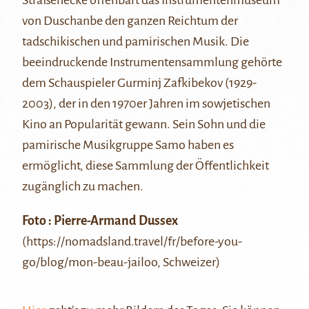
Straßenecke offenbart das
Instrumentenmuseum
von Duschanbe
den ganzen Reichtum der
tadschikischen und pamirischen Musik. Die
beeindruckende Instrumentensammlung gehörte
dem Schauspieler Gurminj Zafkibekov (1929-
2003), der in den 1970er Jahren im sowjetischen
Kino an Popularität gewann. Sein Sohn und die
pamirische Musikgruppe Samo
haben es
ermöglicht, diese Sammlung der Öffentlichkeit
zugänglich zu machen.
Foto : Pierre-Armand Dussex
(https://nomadsland.travel/fr/before-you-
go/blog/mon-beau-jailoo, Schweizer)