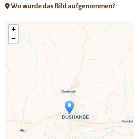
Wo wurde das Bild aufgenommen?
+
−
Travelers' Map wird geladen …
Wenn du dies siehst, nachdem deine
Seite vollständig geladen wurde,
fehlen leafletJS-Dateien.