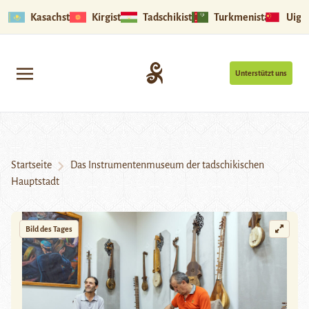
Kasachstan
Kirgistan
Tadschikistan
Turkmenistan
Uigu
Unterstützt uns
Startseite
Das Instrumentenmuseum der tadschikischen
Hauptstadt
Bild des Tages