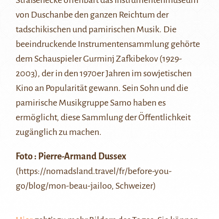
Straßenecke offenbart das
Instrumentenmuseum
von Duschanbe
den ganzen Reichtum der
tadschikischen und pamirischen Musik. Die
beeindruckende Instrumentensammlung gehörte
dem Schauspieler Gurminj Zafkibekov (1929-
2003), der in den 1970er Jahren im sowjetischen
Kino an Popularität gewann. Sein Sohn und die
pamirische Musikgruppe Samo
haben es
ermöglicht, diese Sammlung der Öffentlichkeit
zugänglich zu machen.
Foto : Pierre-Armand Dussex
(https://nomadsland.travel/fr/before-you-
go/blog/mon-beau-jailoo, Schweizer)