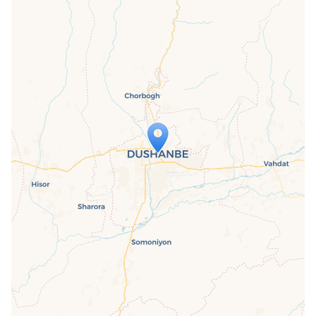
Travelers' Map is loading...
If you see this after your page is
loaded completely, leafletJS files are
missing.