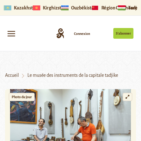
Kazakhstan
Kirghizstan
Ouzbékistan
Région Ouïghoure
Tadjik
S’abonner
Connexion
Accueil
Le musée des instruments de la capitale tadjike
Photo du jour