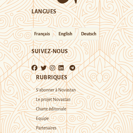
LANGUES
Français
English
Deutsch
SUIVEZ-NOUS
RUBRIQUES
S’abonner à Novastan
Le projet Novastan
Charte éditoriale
Equipe
Partenaires