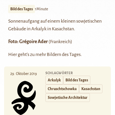
Bild des Tages
1Minute
Sonnenaufgang auf einem kleinen sowjetischen
Gebäude in
Arkalyk
in Kasachstan.
Foto:
Grégoire Ader
(Frankreich)
Hier
geht’s zu mehr Bildern des Tages.
SCHLAGWÖRTER
29. Oktober 2019
Arkalyk
Bild des Tages
Chruschtschowka
Kasachstan
Sowjetische Architektur