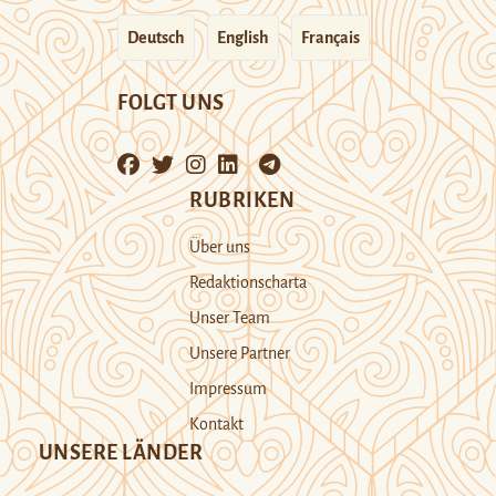
Deutsch
English
Français
FOLGT UNS
RUBRIKEN
Über uns
Redaktionscharta
Unser Team
Unsere Partner
Impressum
Kontakt
UNSERE LÄNDER